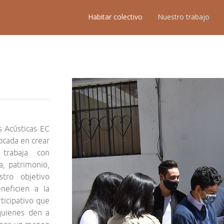
Habitar colectivo
Nuestro trabajo
s Acústicas EC
ocada en crear
trabaja con
a, patrimonio,
stro objetivo
neficien a la
ticipativo que
quienes den a