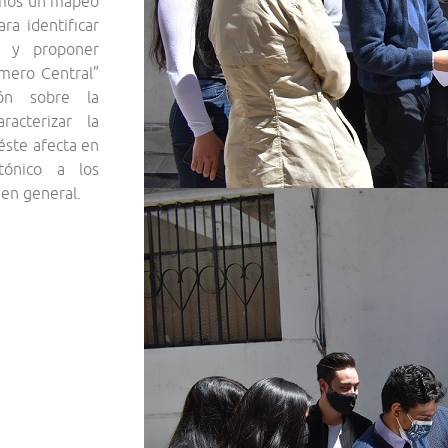
remos un mapeo
ra identificar
s y proponer
amero Central”
ón sobre la
racterizar la
éste afecta en
tónico a los
 en general.